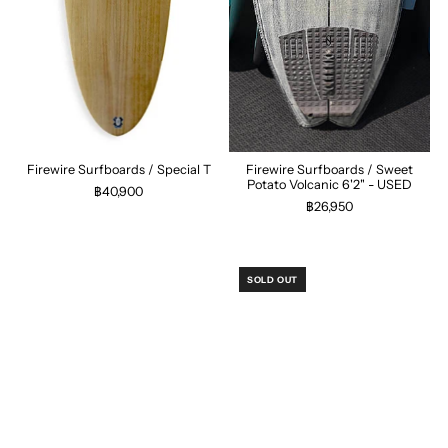
Firewire Surfboards / Special T
Firewire Surfboards / Sweet
Potato Volcanic 6'2" - USED
฿40,900
฿26,950
SOLD OUT