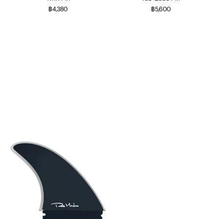
฿4,380
฿5,600