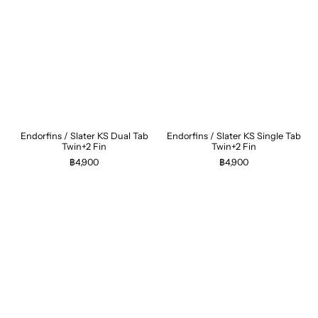
Endorfins / Slater KS Dual Tab
Endorfins / Slater KS Single Tab
Twin+2 Fin
Twin+2 Fin
฿4,900
฿4,900