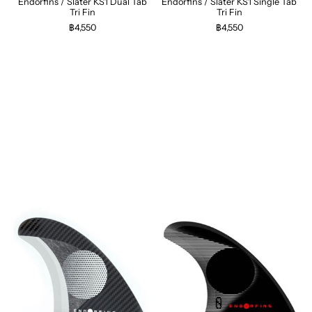
Endorfins / Slater KS1 Dual Tab
Endorfins / Slater KS1 Single Tab
Tri Fin
Tri Fin
฿4,550
฿4,550